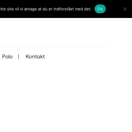
te site vil vi antage at du er indforstået med det.
Ok
Polo
Kontakt