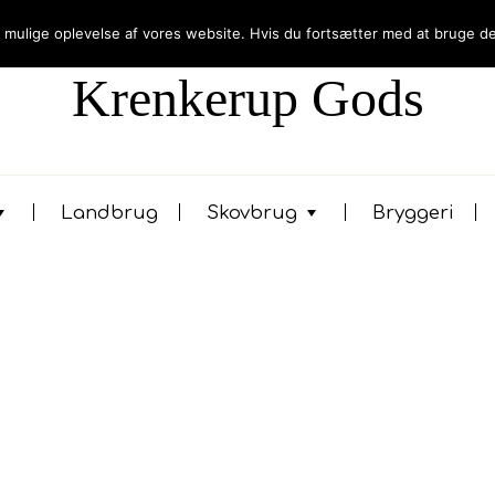
t mulige oplevelse af vores website. Hvis du fortsætter med at bruge det
SIDEN 1367
Krenkerup Gods
Landbrug
Skovbrug
Bryggeri