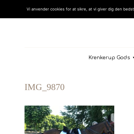
Vi anvender cookies for at sikre, at vi giver dig den beds
Krenkerup Gods
IMG_9870